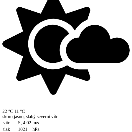
22 °C
11 °C
skoro jasno, slabý severní vítr
vítr
S, 4.02
m/s
tlak
1021
hPa