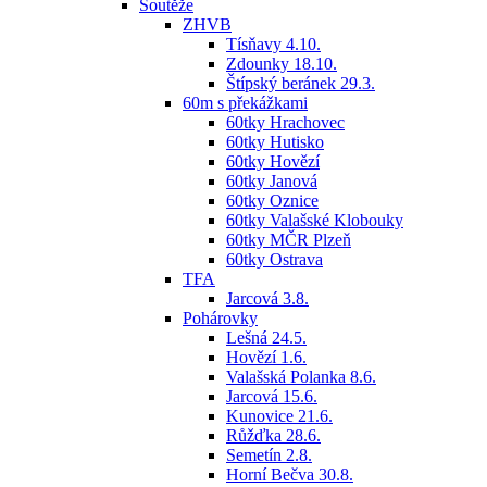
Soutěže
ZHVB
Tísňavy 4.10.
Zdounky 18.10.
Štípský beránek 29.3.
60m s překážkami
60tky Hrachovec
60tky Hutisko
60tky Hovězí
60tky Janová
60tky Oznice
60tky Valašské Klobouky
60tky MČR Plzeň
60tky Ostrava
TFA
Jarcová 3.8.
Pohárovky
Lešná 24.5.
Hovězí 1.6.
Valašská Polanka 8.6.
Jarcová 15.6.
Kunovice 21.6.
Růžďka 28.6.
Semetín 2.8.
Horní Bečva 30.8.