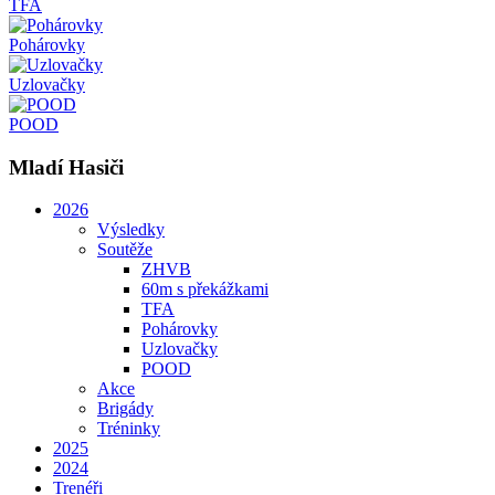
TFA
Pohárovky
Uzlovačky
POOD
Mladí Hasiči
2026
Výsledky
Soutěže
ZHVB
60m s překážkami
TFA
Pohárovky
Uzlovačky
POOD
Akce
Brigády
Tréninky
2025
2024
Trenéři