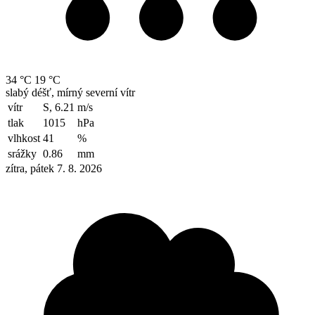
34 °C
19 °C
slabý déšť, mírný severní vítr
vítr
S, 6.21
m/s
tlak
1015
hPa
vlhkost
41
%
srážky
0.86
mm
zítra, pátek 7. 8. 2026