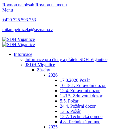
Rovnou na obsah
Rovnou na menu
Menu
+420 725 593 253
milan.petruzela@seznam.cz
Informace
Informace pro členy a přátele SDH Vigantice
JSDH Vigantice
Zásahy
2026
17.3.2026 Požár
16-18.1. Zdravotní dozor
12.4. Zdravotní dozor
1.-3.5. Zdravotní dozor
5.5. Požár
24.4. Požární dozor
13.5. Požár
12.7. Technická pomoc
4.8. Technická pomoc
2025