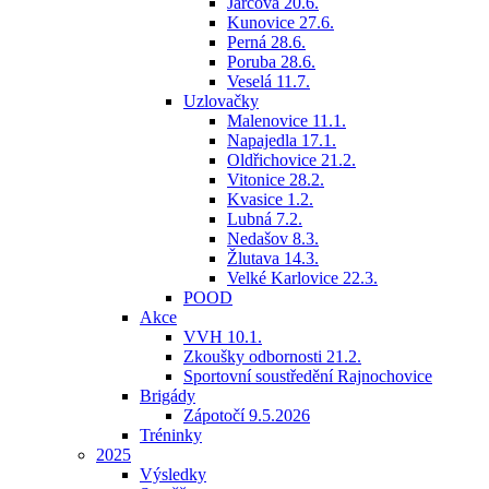
Jarcová 20.6.
Kunovice 27.6.
Perná 28.6.
Poruba 28.6.
Veselá 11.7.
Uzlovačky
Malenovice 11.1.
Napajedla 17.1.
Oldřichovice 21.2.
Vitonice 28.2.
Kvasice 1.2.
Lubná 7.2.
Nedašov 8.3.
Žlutava 14.3.
Velké Karlovice 22.3.
POOD
Akce
VVH 10.1.
Zkoušky odbornosti 21.2.
Sportovní soustředění Rajnochovice
Brigády
Zápotočí 9.5.2026
Tréninky
2025
Výsledky