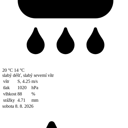
20 °C
14 °C
slabý déšť, slabý severní vítr
vítr
S, 4.25
m/s
tlak
1020
hPa
vlhkost
88
%
srážky
4.71
mm
sobota 8. 8. 2026