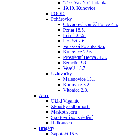
5.10. Valašská Polanka
19.10. Kunovice
POOD
Pohárovky
Obvodová soutěž Police 4.5.
Perná 18.5.
Lešná 25.5.
Hovězí 2.6.
Valašská Polanka 9.6.
Kunovice 22.6.
Prostřední Bečva 31.8.
Semetín 3.8.
Veselá 13.7.
Uzlovačky
Malenovice 13.1.
Karlovice 3.2.
Vítonice 2.3.
Akce
Uklid Vigantic
Zkoušky odbornosti
Maskot sboru
Sportovní soustředění
Halloween
Brigády
Zápotočí 15.6.