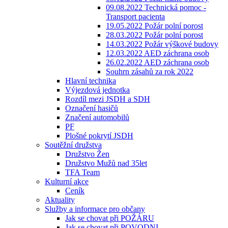
09.08.2022 Technická pomoc -
Transport pacienta
19.05.2022 Požár polní porost
28.03.2022 Požár polní porost
14.03.2022 Požár výškové budovy
12.03.2022 AED záchrana osob
26.02.2022 AED záchrana osob
Souhrn zásahů za rok 2022
Hlavní technika
Výjezdová jednotka
Rozdíl mezi JSDH a SDH
Označení hasičů
Značení automobilů
PF
Plošné pokrytí JSDH
Soutěžní družstva
Družstvo Žen
Družstvo Mužů nad 35let
TFA Team
Kulturní akce
Ceník
Aktuality
Služby a informace pro občany
Jak se chovat při POŽÁRU
Jak se chovat při POVODNI