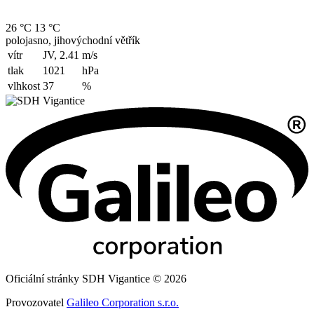
26 °C
13 °C
polojasno, jihovýchodní větřík
vítr
JV, 2.41
m/s
tlak
1021
hPa
vlhkost
37
%
Oficiální stránky SDH Vigantice © 2026
Provozovatel
Galileo Corporation s.r.o.