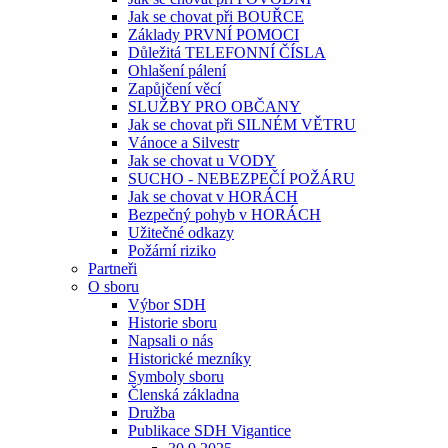
Jak se chovat při BOUŘCE
Základy PRVNÍ POMOCI
Důležitá TELEFONNÍ ČÍSLA
Ohlašení pálení
Zapůjčení věcí
SLUŽBY PRO OBČANY
Jak se chovat při SILNÉM VĚTRU
Vánoce a Silvestr
Jak se chovat u VODY
SUCHO - NEBEZPEČÍ POŽÁRU
Jak se chovat v HORÁCH
Bezpečný pohyb v HORÁCH
Užitečné odkazy
Požární riziko
Partneři
O sboru
Výbor SDH
Historie sboru
Napsali o nás
Historické mezníky
Symboly sboru
Členská základna
Družba
Publikace SDH Vigantice