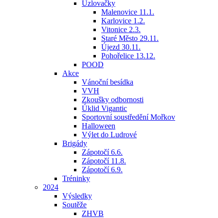
Uzlovačky
Malenovice 11.1.
Karlovice 1.2.
Vitonice 2.3.
Staré Město 29.11.
Újezd 30.11.
Pohořelice 13.12.
POOD
Akce
Vánoční besídka
VVH
Zkoušky odbornosti
Úklid Vigantic
Sportovní soustředění Mořkov
Halloween
Výlet do Ludrové
Brigády
Zápotočí 6.6.
Zápotočí 11.8.
Zápotočí 6.9.
Tréninky
2024
Výsledky
Soutěže
ZHVB