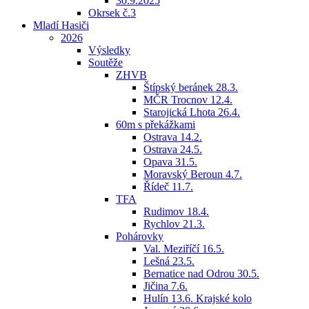
30.9.2025
Okrsek č.3
Mladí Hasiči
2026
Výsledky
Soutěže
ZHVB
Štípský beránek 28.3.
MČR Trocnov 12.4.
Starojická Lhota 26.4.
60m s překážkami
Ostrava 14.2.
Ostrava 24.5.
Opava 31.5.
Moravský Beroun 4.7.
Řídeč 11.7.
TFA
Rudimov 18.4.
Rychlov 21.3.
Pohárovky
Val. Meziříčí 16.5.
Lešná 23.5.
Bernatice nad Odrou 30.5.
Jičina 7.6.
Hulín 13.6. Krajské kolo