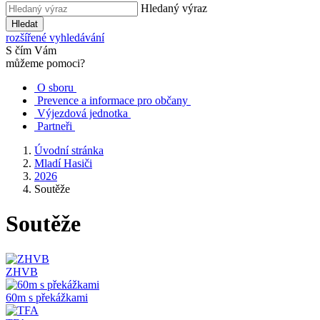
Hledaný výraz
Hledat
rozšířené vyhledávání
S čím Vám
můžeme pomoci?
O sboru
Prevence a informace pro občany
Výjezdová jednotka
Partneři
Úvodní stránka
Mladí Hasiči
2026
Soutěže
Soutěže
ZHVB
60m s překážkami