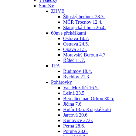
Výsledky
Soutěže
ZHVB
Štípský beránek 28.3.
MČR Trocnov 12.4.
Starojická Lhota 26.4.
60m s překážkami
Ostrava 14.2.
Ostrava 24.5.
Opava 31.5.
Moravský Beroun 4.7.
Řídeč 11.7.
TFA
Rudimov 18.4.
Rychlov 21.3.
Pohárovky
Val. Meziříčí 16.5.
Lešná 23.5.
Bernatice nad Odrou 30.5.
Jičina 7.6.
Hulín 13.6. Krajské kolo
Jarcová 20.6.
Kunovice 27.6.
Perná 28.6.
Poruba 28.6.