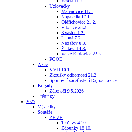
Veselá 11.7.
Uzlovačky
Malenovice 11.1.
Napajedla 17.1.
Oldřichovice 21.2.
Vitonice 28.2.
Kvasice 1.2.
Lubná 7.2.
Nedašov 8.3.
Žlutava 14.3.
Velké Karlovice 22.3.
POOD
Akce
VVH 10.1.
Zkoušky odbornosti 21.2.
Sportovní soustředění Rajnochovice
Brigády
Zápotočí 9.5.2026
Tréninky
2025
Výsledky
Soutěže
ZHVB
Tísňavy 4.10.
Zdounky 18.10.