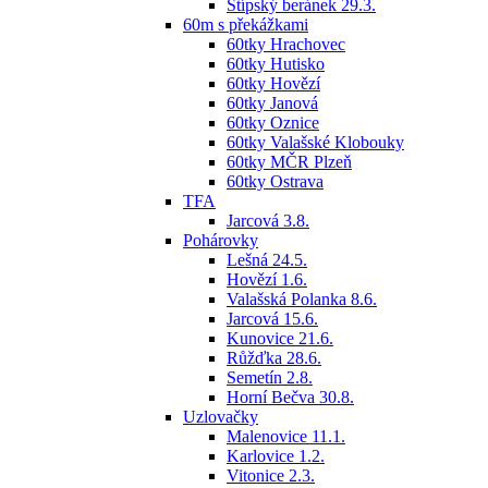
Štípský beránek 29.3.
60m s překážkami
60tky Hrachovec
60tky Hutisko
60tky Hovězí
60tky Janová
60tky Oznice
60tky Valašské Klobouky
60tky MČR Plzeň
60tky Ostrava
TFA
Jarcová 3.8.
Pohárovky
Lešná 24.5.
Hovězí 1.6.
Valašská Polanka 8.6.
Jarcová 15.6.
Kunovice 21.6.
Růžďka 28.6.
Semetín 2.8.
Horní Bečva 30.8.
Uzlovačky
Malenovice 11.1.
Karlovice 1.2.
Vitonice 2.3.