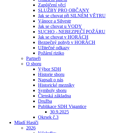
Zapůjčení věcí
SLUŽBY PRO OBČANY
Jak se chovat při SILNÉM VĚTRU
Vánoce a Silvestr
Jak se chovat u VODY
SUCHO - NEBEZPEČÍ POŽÁRU
Jak se chovat v HORÁCH
Bezpečný pohyb v HORÁCH
Užitečné odkazy
Požární riziko
Partneři
O sboru
Výbor SDH
Historie sboru
Napsali o nás
Historické mezníky
Symboly sboru
Členská základna
Družba
Publikace SDH Vigantice
30.9.2025
Okrsek č.3
Mladí Hasiči
2026