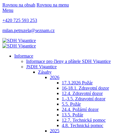
Rovnou na obsah
Rovnou na menu
Menu
+420 725 593 253
milan.petruzela@seznam.cz
Informace
Informace pro členy a přátele SDH Vigantice
JSDH Vigantice
Zásahy
2026
17.3.2026 Požár
16-18.1. Zdravotní dozor
12.4. Zdravotní dozor
1.-3.5. Zdravotní dozor
5.5. Požár
24.4. Požární dozor
13.5. Požár
12.7. Technická pomoc
4.8. Technická pomoc
2025