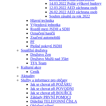
14.03.2022 Požár výškové budovy
12.03.2022 AED záchrana osob
26.02.2022 AED záchrana osob
Souhrn zásahů za rok 2022
Hlavní technika
Výjezdová jednotka
Rozdíl mezi JSDH a SDH
Označení hasičů
Značení automobilů
PF
Plošné pokrytí JSDH
Soutěžní družstva
Družstvo Žen
Družstvo Mužů nad 35let
TFA Team
Kulturní akce
Ceník
Aktuality
Služby a informace pro občany
Jak se chovat při POŽÁRU
Jak se chovat při POVODNI
Jak se chovat při BOUŘCE
Základy PRVNÍ POMOCI
Důležitá TELEFONNÍ ČÍSLA
Ohlašení pálení