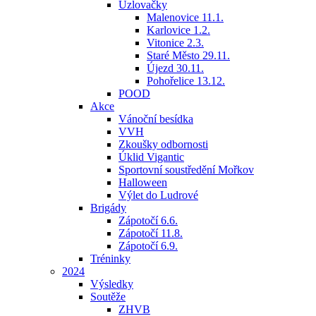
Uzlovačky
Malenovice 11.1.
Karlovice 1.2.
Vitonice 2.3.
Staré Město 29.11.
Újezd 30.11.
Pohořelice 13.12.
POOD
Akce
Vánoční besídka
VVH
Zkoušky odbornosti
Úklid Vigantic
Sportovní soustředění Mořkov
Halloween
Výlet do Ludrové
Brigády
Zápotočí 6.6.
Zápotočí 11.8.
Zápotočí 6.9.
Tréninky
2024
Výsledky
Soutěže
ZHVB