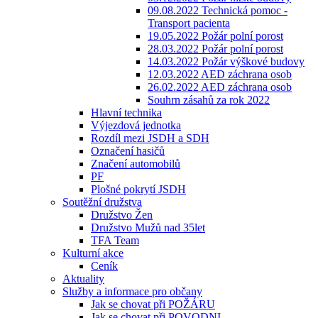
09.08.2022 Technická pomoc -
Transport pacienta
19.05.2022 Požár polní porost
28.03.2022 Požár polní porost
14.03.2022 Požár výškové budovy
12.03.2022 AED záchrana osob
26.02.2022 AED záchrana osob
Souhrn zásahů za rok 2022
Hlavní technika
Výjezdová jednotka
Rozdíl mezi JSDH a SDH
Označení hasičů
Značení automobilů
PF
Plošné pokrytí JSDH
Soutěžní družstva
Družstvo Žen
Družstvo Mužů nad 35let
TFA Team
Kulturní akce
Ceník
Aktuality
Služby a informace pro občany
Jak se chovat při POŽÁRU
Jak se chovat při POVODNI