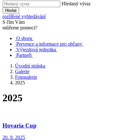
Hledaný výraz
Hledat
rozšířené vyhledávání
S čím Vám
můžeme pomoci?
O sboru
Prevence a informace pro občany
Výjezdová jednotka
Partneři
Úvodní stránka
Galerie
Fotogalerie
2025
2025
Hovaria Cup
20. 9. 2025