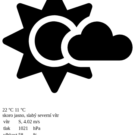
22 °C
11 °C
skoro jasno, slabý severní vítr
vítr
S, 4.02
m/s
tlak
1021
hPa
vlhkost
58
%