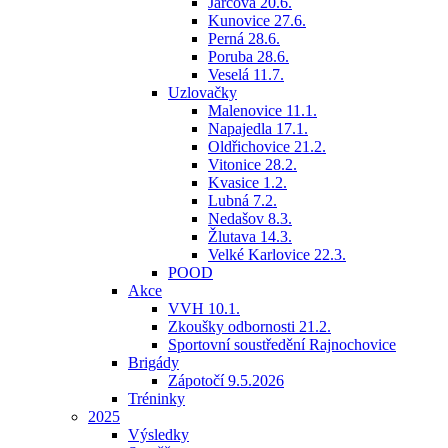
Jarcová 20.6.
Kunovice 27.6.
Perná 28.6.
Poruba 28.6.
Veselá 11.7.
Uzlovačky
Malenovice 11.1.
Napajedla 17.1.
Oldřichovice 21.2.
Vitonice 28.2.
Kvasice 1.2.
Lubná 7.2.
Nedašov 8.3.
Žlutava 14.3.
Velké Karlovice 22.3.
POOD
Akce
VVH 10.1.
Zkoušky odbornosti 21.2.
Sportovní soustředění Rajnochovice
Brigády
Zápotočí 9.5.2026
Tréninky
2025
Výsledky