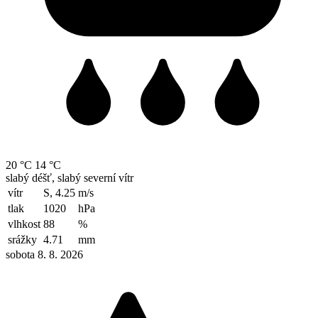
20 °C
14 °C
slabý déšť, slabý severní vítr
vítr
S, 4.25
m/s
tlak
1020
hPa
vlhkost
88
%
srážky
4.71
mm
sobota 8. 8. 2026