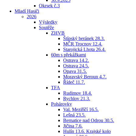
30.9.2025
Okrsek č.3
Mladí Hasiči
2026
Výsledky
Soutěže
ZHVB
Štípský beránek 28.3.
MČR Trocnov 12.4.
Starojická Lhota 26.4.
60m s překážkami
Ostrava 14.2.
Ostrava 24.5.
Opava 31.5.
Moravský Beroun 4.7.
Řídeč 11.7.
TFA
Rudimov 18.4.
Rychlov 21.3.
Pohárovky
Val. Meziříčí 16.5.
Lešná 23.5.
Bernatice nad Odrou 30.5.
Jičina 7.6.
Hulín 13.6. Krajské kolo