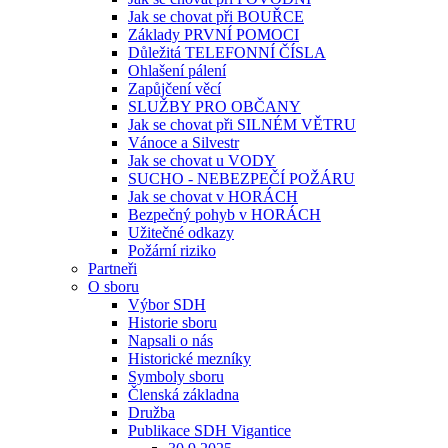
Jak se chovat při BOUŘCE
Základy PRVNÍ POMOCI
Důležitá TELEFONNÍ ČÍSLA
Ohlašení pálení
Zapůjčení věcí
SLUŽBY PRO OBČANY
Jak se chovat při SILNÉM VĚTRU
Vánoce a Silvestr
Jak se chovat u VODY
SUCHO - NEBEZPEČÍ POŽÁRU
Jak se chovat v HORÁCH
Bezpečný pohyb v HORÁCH
Užitečné odkazy
Požární riziko
Partneři
O sboru
Výbor SDH
Historie sboru
Napsali o nás
Historické mezníky
Symboly sboru
Členská základna
Družba
Publikace SDH Vigantice