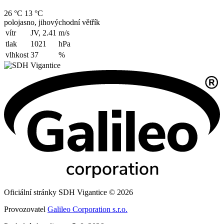
26 °C
13 °C
polojasno, jihovýchodní větřík
vítr
JV, 2.41
m/s
tlak
1021
hPa
vlhkost
37
%
Oficiální stránky SDH Vigantice © 2026
Provozovatel
Galileo Corporation s.r.o.