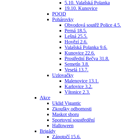
5.10. Valašská Polanka
19.10. Kunovice
POOD
Pohárovky
Obvodová soutěž Police 4.5.
Perná 18.5.
Lešná 25.5.
Hovězí 2.6.
Valašská Polanka 9.6.
Kunovice 22.6.
Prostřední Bečva 31.8.
Semetín 3.8.
Veselá 13.7.
Uzlovačky
Malenovice 13.1.
Karlovice 3.2.
Vítonice 2.3.
Akce
Uklid Vigantic
Zkoušky odbornosti
Maskot sboru
Sportovní soustředění
Halloween
Brigády
Zápotočí 15.6.