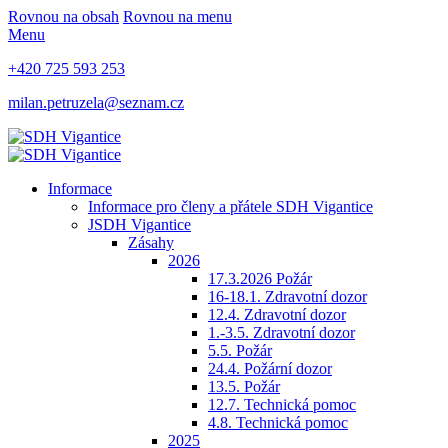
Rovnou na obsah
Rovnou na menu
Menu
+420 725 593 253
milan.petruzela@seznam.cz
Informace
Informace pro členy a přátele SDH Vigantice
JSDH Vigantice
Zásahy
2026
17.3.2026 Požár
16-18.1. Zdravotní dozor
12.4. Zdravotní dozor
1.-3.5. Zdravotní dozor
5.5. Požár
24.4. Požární dozor
13.5. Požár
12.7. Technická pomoc
4.8. Technická pomoc
2025