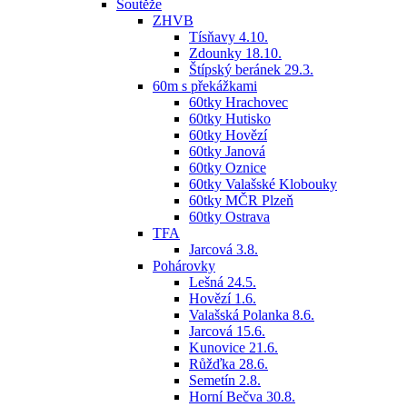
Soutěže
ZHVB
Tísňavy 4.10.
Zdounky 18.10.
Štípský beránek 29.3.
60m s překážkami
60tky Hrachovec
60tky Hutisko
60tky Hovězí
60tky Janová
60tky Oznice
60tky Valašské Klobouky
60tky MČR Plzeň
60tky Ostrava
TFA
Jarcová 3.8.
Pohárovky
Lešná 24.5.
Hovězí 1.6.
Valašská Polanka 8.6.
Jarcová 15.6.
Kunovice 21.6.
Růžďka 28.6.
Semetín 2.8.
Horní Bečva 30.8.