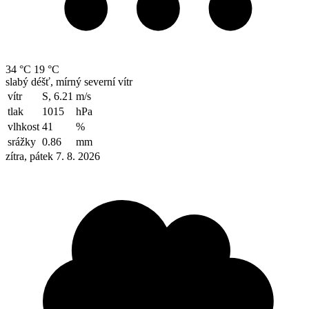
34 °C
19 °C
slabý déšť, mírný severní vítr
vítr
S, 6.21
m/s
tlak
1015
hPa
vlhkost
41
%
srážky
0.86
mm
zítra, pátek 7. 8. 2026