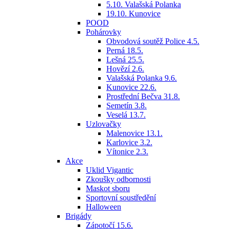
5.10. Valašská Polanka
19.10. Kunovice
POOD
Pohárovky
Obvodová soutěž Police 4.5.
Perná 18.5.
Lešná 25.5.
Hovězí 2.6.
Valašská Polanka 9.6.
Kunovice 22.6.
Prostřední Bečva 31.8.
Semetín 3.8.
Veselá 13.7.
Uzlovačky
Malenovice 13.1.
Karlovice 3.2.
Vítonice 2.3.
Akce
Uklid Vigantic
Zkoušky odbornosti
Maskot sboru
Sportovní soustředění
Halloween
Brigády
Zápotočí 15.6.