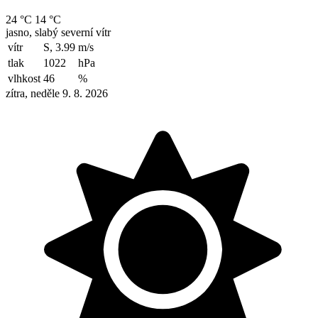
24 °C
14 °C
jasno, slabý severní vítr
vítr
S, 3.99
m/s
tlak
1022
hPa
vlhkost
46
%
zítra, neděle 9. 8. 2026