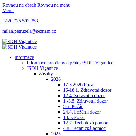
Rovnou na obsah
Rovnou na menu
Menu
+420 725 593 253
milan.petruzela@seznam.cz
Informace
Informace pro členy a přátele SDH Vigantice
JSDH Vigantice
Zásahy
2026
17.3.2026 Požár
16-18.1. Zdravotní dozor
12.4. Zdravotní dozor
1.-3.5. Zdravotní dozor
5.5. Požár
24.4. Požární dozor
13.5. Požár
12.7. Technická pomoc
4.8. Technická pomoc
2025