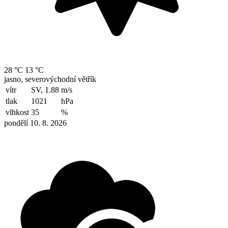
28 °C
13 °C
jasno, severovýchodní větřík
vítr
SV, 1.88
m/s
tlak
1021
hPa
vlhkost
35
%
pondělí 10. 8. 2026