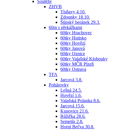
Soutěže
ZHVB
Tísňavy 4.10.
Zdounky 18.10.
Štípský beránek 29.3.
60m s překážkami
60tky Hrachovec
60tky Hutisko
60tky Hovězí
60tky Janová
60tky Oznice
60tky Valašské Klobouky
60tky MČR Plzeň
60tky Ostrava
TFA
Jarcová 3.8.
Pohárovky
Lešná 24.5.
Hovězí 1.6.
Valašská Polanka 8.6.
Jarcová 15.6.
Kunovice 21.6.
Růžďka 28.6.
Semetín 2.8.
Horní Bečva 30.8.