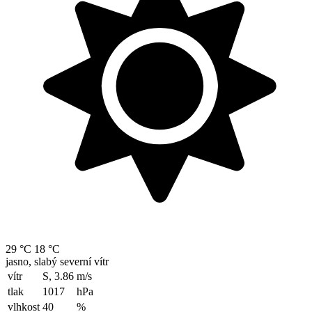
29 °C
18 °C
jasno, slabý severní vítr
vítr
S, 3.86
m/s
tlak
1017
hPa
vlhkost
40
%