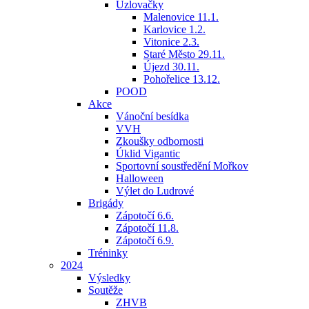
Uzlovačky
Malenovice 11.1.
Karlovice 1.2.
Vitonice 2.3.
Staré Město 29.11.
Újezd 30.11.
Pohořelice 13.12.
POOD
Akce
Vánoční besídka
VVH
Zkoušky odbornosti
Úklid Vigantic
Sportovní soustředění Mořkov
Halloween
Výlet do Ludrové
Brigády
Zápotočí 6.6.
Zápotočí 11.8.
Zápotočí 6.9.
Tréninky
2024
Výsledky
Soutěže
ZHVB