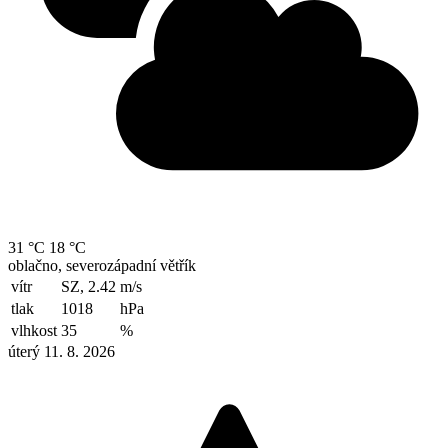
31 °C
18 °C
oblačno, severozápadní větřík
vítr
SZ, 2.42
m/s
tlak
1018
hPa
vlhkost
35
%
úterý 11. 8. 2026