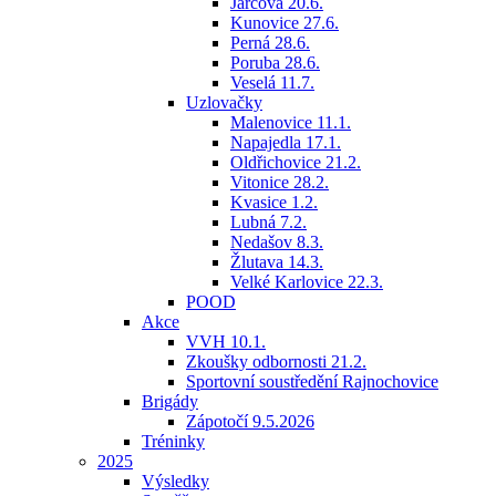
Jarcová 20.6.
Kunovice 27.6.
Perná 28.6.
Poruba 28.6.
Veselá 11.7.
Uzlovačky
Malenovice 11.1.
Napajedla 17.1.
Oldřichovice 21.2.
Vitonice 28.2.
Kvasice 1.2.
Lubná 7.2.
Nedašov 8.3.
Žlutava 14.3.
Velké Karlovice 22.3.
POOD
Akce
VVH 10.1.
Zkoušky odbornosti 21.2.
Sportovní soustředění Rajnochovice
Brigády
Zápotočí 9.5.2026
Tréninky
2025
Výsledky