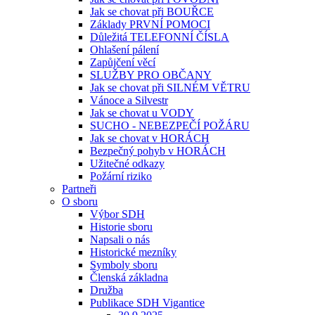
Jak se chovat při BOUŘCE
Základy PRVNÍ POMOCI
Důležitá TELEFONNÍ ČÍSLA
Ohlašení pálení
Zapůjčení věcí
SLUŽBY PRO OBČANY
Jak se chovat při SILNÉM VĚTRU
Vánoce a Silvestr
Jak se chovat u VODY
SUCHO - NEBEZPEČÍ POŽÁRU
Jak se chovat v HORÁCH
Bezpečný pohyb v HORÁCH
Užitečné odkazy
Požární riziko
Partneři
O sboru
Výbor SDH
Historie sboru
Napsali o nás
Historické mezníky
Symboly sboru
Členská základna
Družba
Publikace SDH Vigantice