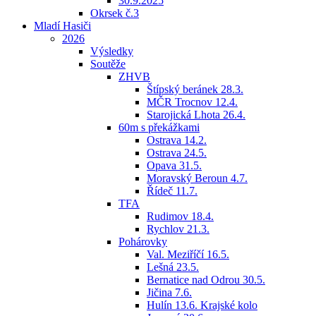
30.9.2025
Okrsek č.3
Mladí Hasiči
2026
Výsledky
Soutěže
ZHVB
Štípský beránek 28.3.
MČR Trocnov 12.4.
Starojická Lhota 26.4.
60m s překážkami
Ostrava 14.2.
Ostrava 24.5.
Opava 31.5.
Moravský Beroun 4.7.
Řídeč 11.7.
TFA
Rudimov 18.4.
Rychlov 21.3.
Pohárovky
Val. Meziříčí 16.5.
Lešná 23.5.
Bernatice nad Odrou 30.5.
Jičina 7.6.
Hulín 13.6. Krajské kolo